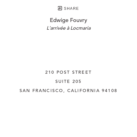
SHARE
Edwige Fouvry
L'arrivée à Locmaria
210 POST STREET
SUITE 205
SAN FRANCISCO, CALIFORNIA
 94108
UNITED STATES
415.956.3560
INQUIRE